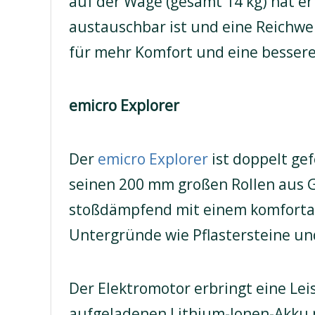
auf der Wage (gesamt 14 kg) hat e
austauschbar ist und eine Reichwei
für mehr Komfort und eine bessere
emicro Explorer
Der
emicro Explorer
ist doppelt ge
seinen 200 mm großen Rollen aus G
stoßdämpfend mit einem komfortab
Untergründe wie Pflastersteine un
Der Elektromotor erbringt eine Lei
aufgeladenen Lithium-Ionen-Akku m