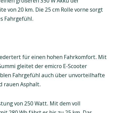
r einen größeren 350 W Akku der
te von 20 km. Die 25 cm Rolle vorne sorgt
s Fahrgefühl.
federtert für einen hohen Fahrkomfort. Mit
ummi gleitet der emicro E-Scooter
len Fahrgefühl auch über unvorteilhafte
d rauen Asphalt.
stung von 250 Watt. Mit dem voll
it 280 Wh fährt er bis zu 25 km. Das