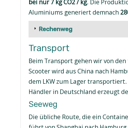
bei nur 7 kg CO2 / kg
. Die Produkti
Aluminiums generiert demnach
28
Rechenweg
Transport
Beim Transport gehen wir von den
Scooter wird aus China nach Hambu
dem LKW zum Lager transportiert. 
Händler in Deutschland erzeugt 
Seeweg
Die übliche Route, die ein Contain
führt von Shanghai nach Hamburg. 