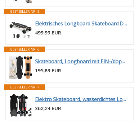
BESTSELLER NR. 5
Elektrisches Longboard Skateboard Dual-Antrieb, 105 mm Komfort-Räder, LCD-Fernbedienung, Ahorn-Deck 83×21 cm, 150 kg Maximalgewicht, Perfekt für Freizeit, Campus & Outdoor-Touren
499,99 EUR
BESTSELLER NR. 6
Skateboard, Longboard mit EIN-/doppel-hubmotor, 22-40 km/h höchstgeschwindigkeit, geeignet für Erwachsene und Jugendliche, maximale belastung 80-150 kg Single-Drive-8km
195,89 EUR
BESTSELLER NR. 7
Elektro Skateboard, wasserdichtes Longboard-Skateboard mit 22-40km/h höchstgeschwindigkeit, 8–30 km reichweite, Mobility Transport Tools für Erwachsene Dual-Drive-22km
362,24 EUR