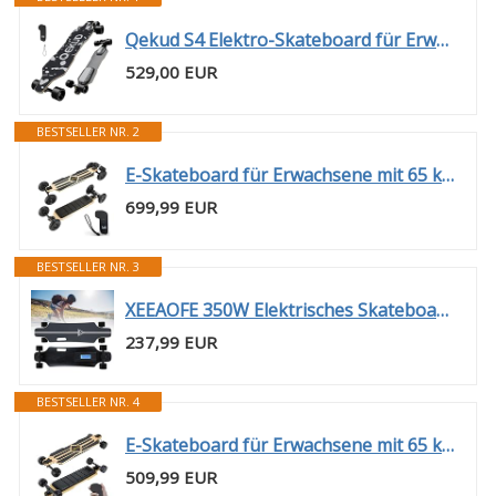
Qekud S4 Elektro-Skateboard für Erwachsene und Jugendliche - 2000W Motor 4 Geschwindigkeitsmodi - Fernbedienung mit OLED mit Display - Schwarz
529,00 EUR
BESTSELLER NR. 2
E-Skateboard für Erwachsene mit 65 km Reichweite & 45 km/h, OLED Fernbedienung, 25° Steigfähigkeit, 550W Doppelmotor, 4-Rad für Pendler und Lange Fahrten (Dual-Antrieb Riemenmotor Offroad-Modell)
699,99 EUR
BESTSELLER NR. 3
XEEAOFE 350W Elektrisches Skateboard mit Fernbedienung, 20/25 km/h Höchstgeschwindigkeit & 8/15 km Reichweite, Elektrisches Longboard für Erwachsene mit Vier Verstellbaren Geschwindigkeiten 15kM
237,99 EUR
BESTSELLER NR. 4
E-Skateboard für Erwachsene mit 65 km Reichweite & 45 km/h, OLED Fernbedienung, 25° Steigfähigkeit, 550W Doppelmotor, 4-Rad für Pendler und Lange Fahrten (105 mm Dual-Antrieb Nabenmotor)
509,99 EUR