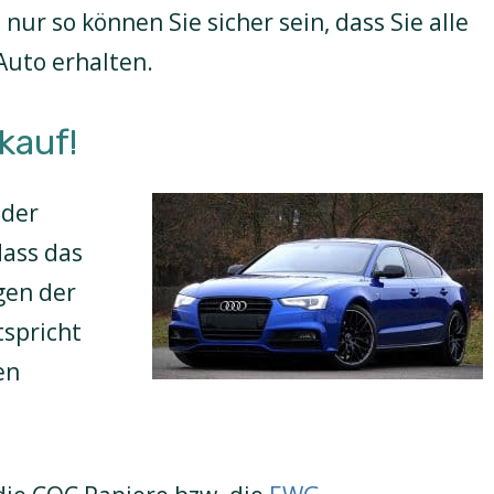
ur so können Sie sicher sein, dass Sie alle
Auto erhalten.
kauf!
 der
dass das
gen der
tspricht
en